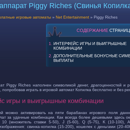
аппарат Piggy Riches (Свинья Копилк
платные игровые автоматы
»
Net Entertainment
»
Piggy Riches
СОДЕРЖАНИЕ
СТРАНИ
ИНТЕРФЕЙС ИГРЫ И ВЫИГРЫШНЫЕ
КОМБИНАЦИИ
ДОПОЛНИТЕЛЬНЫЕ БОНУСНЫЕ СИМ
ВЫПЛАТЫ
ат Piggy Riches наполнен символикой денег, драгоценностей и 
, попробовав играть в игровой автомат Копилка бесплатно и без р
с игры и выигрышные комбинации
ий можно активировать на пяти барабанах игрового поля данн
ат за удачные комбинации. Как всегда более дешевыми здесь ока
 10 (множитель ставки 5-50), J (5-60), Q (5-75), K (10-100)
зображения: свинка-копилка (15-200), кошелек с деньгами (20-400