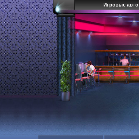
Игровые авто