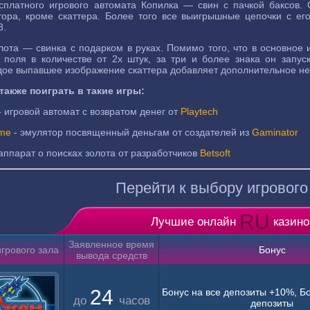
сплатного игрового автомата Копилка — свин с пачкой баксов.
тора, кроме скаттера. Более того все выигрышные цепочки с е
3.
слота — свинка с подарком в руках. Помимо того, что в основное 
 поля в количестве от 2х штук, за три и более знака он запу
ое выпавшее изображение скаттера добавляет дополнительное н
также поиграть в такие игры:
- игровой автомат с возвратом денег от
Playtech
me
- эмулятор посвященный деньгам от создателей из
Gaminator
аппарат о поисках золота от разработчиков
Betsoft
Перейти к выбору игрового
RU
Лучшие онлайн
казино
Заявленное время
игрового зала
Бонус
вывода средств
24
Бонус на все депозиты +10%, Б
до
часов
депозиты