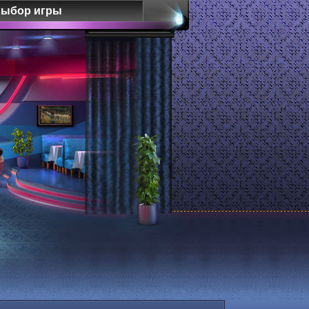
выбор игры