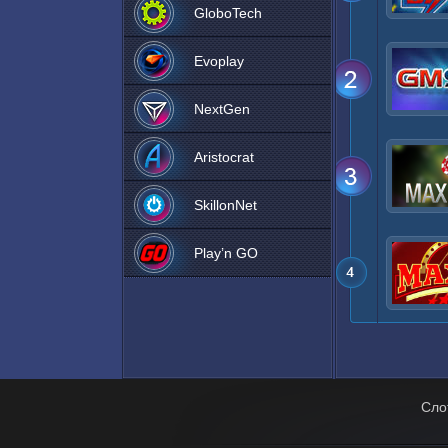
GloboTech
Evoplay
NextGen
Aristocrat
SkillonNet
Play’n GO
Сло