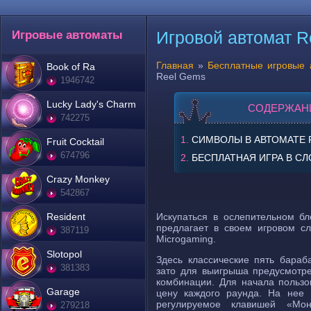
Игровой автомат 
Игровые автоматы
Главная
»
Бесплатные игровые 
Book of Ra
Reel Gems
1946742
Lucky Lady's Charm
СОДЕРЖАН
742275
СИМВОЛЫ В АВТОМАТЕ 
Fruit Cocktail
674796
БЕСПЛАТНАЯ ИГРА В СЛ
Crazy Monkey
542867
Resident
Искупаться в ослепительном б
предлагает в своем игровом с
387119
Microgaming.
Slotopol
Здесь классические пять бараба
381383
зато для выигрыша предусмотр
комбинации. Для начала польз
Garage
цену каждого раунда. На нее 
регулируемое клавишей «Мон
279218