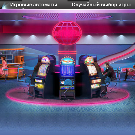
Игровые автоматы
Случайный выбор игры
бесплатно