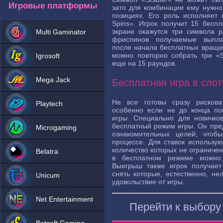
Игровые платформы
зато для комбинации ему нужн
позициях. Его роль исполняет
Spins». Игрок получит 15 бесп
экране окажутся три символа 
Multi Gaminator
фриспинов получаемые выпла
после начала бесплатных вращен
можно повторно собрать три «S
Igrosoft
еще на 15 раундов.
Mega Jack
Бесплатная игра в сло
Не все готовы сразу рискова
Playtech
особенно если не до конца по
игры. Специально для новичко
бесплатный режим игры. Он пре
Microgaming
ознакомительных целей, чтоб
процессе. Для ставок использую
количество которых не ограничен
Belatra
в бесплатном режиме можно 
Выигрыш также игрок получает
снять которые, естественно, не
Unicum
удовольствие от игры.
Net Entertainment
Перейти к выбору 