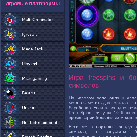
Игровые платформы
Multi Gaminator
Igrosoft
Mega Jack
Playtech
Игра freespins и б
Microgaming
символов
Belatra
На игровом поле онлайн аппар
можно заметить два портала — п
барабанов. Если в них одноврем
Unicum
Free Spins начнутся 10 беспла
время серии freespins их можно 
Net Entertainment
Если же в порталы попадут 
символа, то запустится бо
изображения такого же типа, 