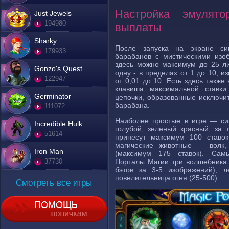
Настройка эмулят
Just Jewels
194980
выплаты
Sharky
После запуска на экране си
179933
барабанов с мистическими изо
здесь можно максимум до 25 ли
Gonzo's Quest
одну - в пределах от 1 до 10, и
122947
от 0,01 до 10. Есть здесь также
клавиша максимальной ставки
Germinator
цепочки, образованные исключит
барабана.
111072
Наиболее простые в игре — си
Incredible Hulk
голубой, зеленый красный, за 
51614
принесут максимум 100 ставок
магические животные — волк,
Iron Man
(максимум 175 ставок). Са
Порталы Магии три волшебника:
37730
бэтов за 3-5 изображений), л
повелительница огня (25-500).
Смотреть все игры