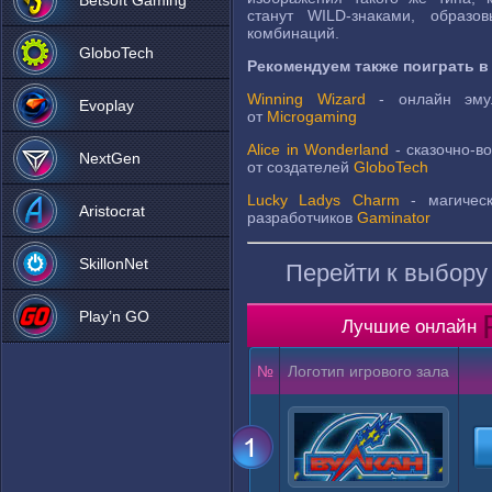
Betsoft Gaming
станут WILD-знаками, образо
комбинаций.
GloboTech
Рекомендуем также поиграть в
Winning Wizard
- онлайн эмул
Evoplay
от
Microgaming
Alice in Wonderland
- сказочно-в
NextGen
от создателей
GloboTech
Lucky Ladys Charm
- магическ
Aristocrat
разработчиков
Gaminator
SkillonNet
Перейти к выбору 
Play’n GO
Лучшие онлайн
№
Логотип игрового зала