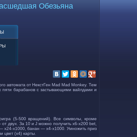
масшедшая Обезьяна
ЦЫ
РЫ
ого автомата от НекстГен Mad Mad Mоnkey. Тем
ях пяти барабанов с застывающими вайлдами и
втоигра (5-500 вращений). Все символы, кроме
от двух. За 10 и J можно получить x6-x200 bet,
я — x24-x1000, банан — x4-x1000. Умножить приз
 цвет (x4) карты.