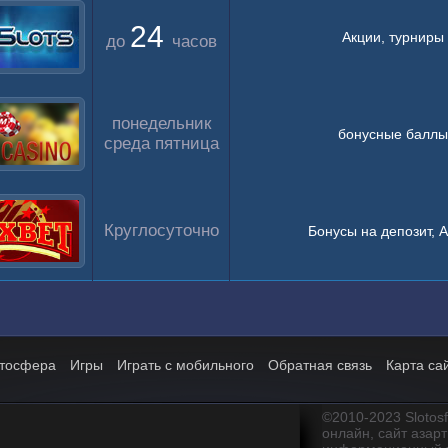
24
Акции, турниры
до
часов
понедельник
бонусные баллы
среда пятница
Круглосуточно
Бонусы на депозит, 
тосфера
Игры
Играть с мобильного
Обратная связь
Карта са
©2010-2023 Slotos
онлайн, сайт азарт