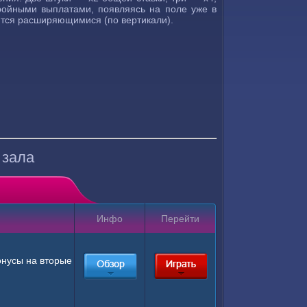
тройными выплатами, появляясь на поле уже в
ятся расширяющимися (по вертикали).
 зала
Инфо
Перейти
онусы на вторые