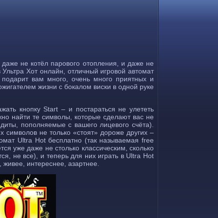
 даже не котёл парового отопления, и даже не
 Ультра Хот онлайн, отличный игровой автомат
й подарит вам много, очень много приятных и
ожигателем жизни с бокалом виски в одной руке
ать кнопку Start – и постараться не улететь
но найти те символы, которые сделают вас не
диты, пополняемые с вашего лицевого счёта).
х символов не только «стоят» дороже других –
омат Ultra Hot бесплатно (так называемая free
ется уже даже не столько классическим, сколько
, не все), и теперь для них играть в Ultra Hot
, живее, интереснее, азартнее.