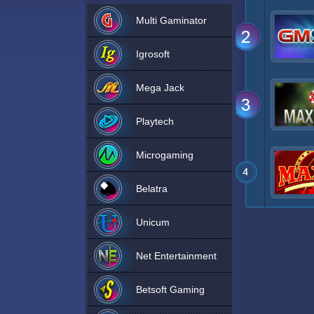
Multi Gaminator
Igrosoft
Mega Jack
Playtech
Microgaming
Belatra
Unicum
Net Entertainment
Betsoft Gaming