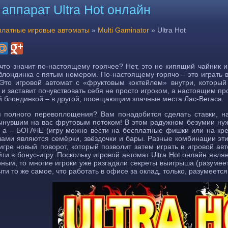
аппарат Ultra Hot онлайн
платные игровые автоматы
»
Multi Gaminator
»
Ultra Hot
 что значит по-настоящему горячее? Нет, это не кипящий чайник и
блондинка с пятым номером. По-настоящему горячо – это играть в
 Это игровой автомат с «фруктовым коктейлем» внутри, которы
 и заставит почувствовать себя не просто игроком, а настоящим пр
й блондинкой – в другой, посещающим злачные места Лас-Вегаса.
 полного перевоплощения? Вам понадобится сделать ставки, наж
ынувшим на вас фрутовым потоком! В этом радужном безумии нуж
, а – БОГАЧЕ (игру можно вести на бесплатные фишки или на кре
ами являются семёрки, звёздочки и бары. Разные комбинации эти
игре новый поворот, который позволит затем играть в игровой авт
ти в бонус-игру. Поскольку игровой автомат Ultra Hot онлайн явля
ным, то многие игроки уже разгадали секреты выигрыша (разумеется
чти то же самое, что работать в офисе за оклад, только, разумеется