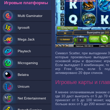
Игровые платформы
Multi Gaminator
Igrosoft
Mega Jack
Playtech
Символ Scatter, при выпадении 3
которые произвольно выпадаю
основной игры и фриспинс игры
Microgaming
Если выпадает 3 комбинации, то 
игр Free Srins, если 5 под
активировано 20 фри спинов.
Belatra
Игровые карты и гла
Unicum
К менее оплачиваемым знакам от
где 10 даст выиграть от 5 до 70 
Net Entertainment
принесет от 5 до 100 монет, ка
больше всех от 5 до 200 монет з