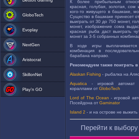
Betsoft Gaming
К более прибыльным относя
красная, голубая, золотая, сом
кого-то живущего в башмаке, мо
GloboTech
Существо в башмаке принесет от 
выиграть от 30 до 750 монет, го
монет, изображение сома выдас
Evoplay
красная рыба даст выиграть ч
монет за 3-5 собранных комбина
NextGen
В ходе игры выплачивается
комбинация в последовательн
барабана направо.
Aristocrat
Рекомендуем также поиграть в
Alaskan Fishing
- рыбалка на Аля
SkillonNet
Aquatica
- игровой автомат 
кораллами от
GloboTech
Play’n GO
Lord of The Ocean
- игровой ав
Посейдона от
Gaminator
Island 2
- и на острове не выжит
Перейти к выбору 