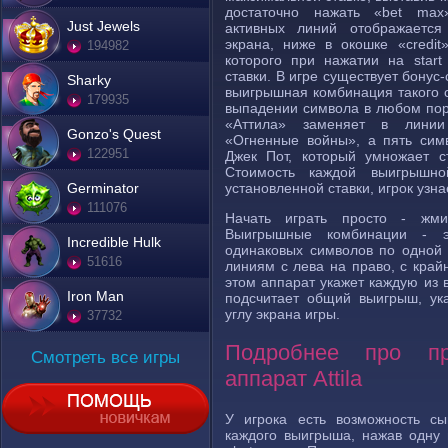
достаточно нажать «bet max
Just Jewels
активных линий отображаетс
экрана, ниже в окошке «credit
194982
которого при нажатии на star
ставки. В игре существует бону
Sharky
выигрышная комбинация такого 
179935
выпадении символа в любом пор
«Аттила» заменяет в лини
Gonzo's Quest
«Огненные войны», а пять сим
122951
Джек Пот, который умножает с
Стоимость каждой выигрышно
Germinator
установленной ставки, игрок узнае
111076
Начать играть просто - жм
Выигрышные комбинации - э
Incredible Hulk
одинаковых символов по одной
51616
линиям с лева на право, с край
этом аппарат укажет каждую из
Iron Man
подсчитает общий выигрыш, ук
углу экрана игры.
37732
Подробнее про п
Смотреть все игры
аппарат Attila
У игрока есть возможность сы
каждого выигрыша, нажав одну 