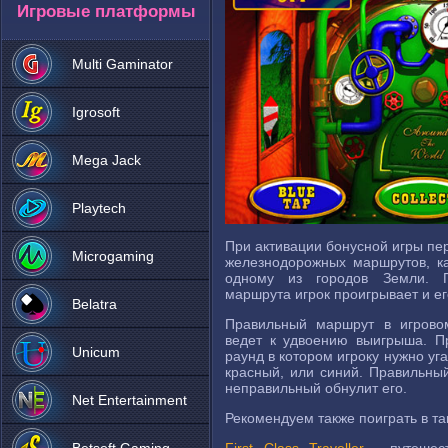
Игровые платформы
Multi Gaminator
Igrosoft
Mega Jack
Playtech
При активации бонусной игры пе
Microgaming
железнодорожных маршрутов, к
одному из городов Земли. 
маршрута игрок проигрывает и ег
Belatra
Правильный маршрут в игрово
ведет к удвоению выигрыша. Пр
Unicum
раунд в котором игроку нужно уга
красный, или синий. Правильны
неправильный обнулит его.
Net Entertainment
Рекомендуем также поиграть в та