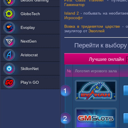
Betsoft Gaming
First Class Traveller
- путешес
Гаминатор
Island 2
- побывать на необитае
GloboTech
Игрософт
Вовка в тридевятом царстве
- о
Evoplay
эмулятор от
Эвоплей
NextGen
Перейти к выбору 
Aristocrat
Лучшие онлайн
SkillonNet
№
Логотип игрового зала
Play’n GO