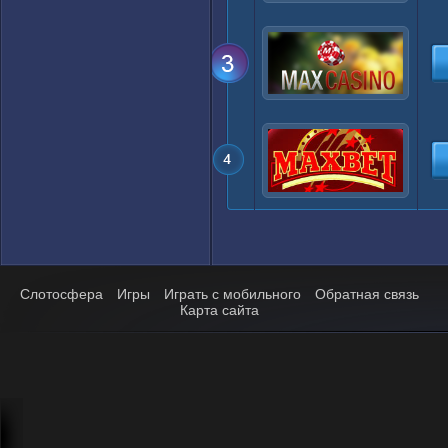
Слотосфера
Игры
Играть с мобильного
Обратная связь
Карта сайта