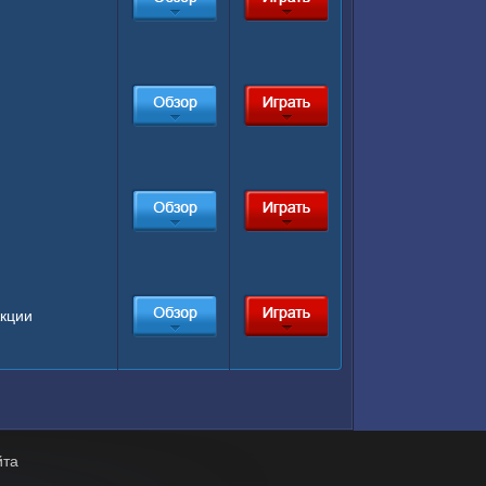
Акции
йта