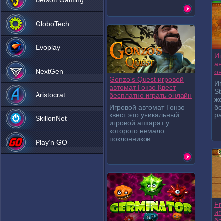
Betsoft Gaming
GloboTech
Evoplay
И
ав
NextGen
о
Gonzo's Quest игровой
Иг
автомат Гонзо Квест
St
Aristocrat
бесплатно играть онлайн
ж
Игровой автомат Гонзо
б
квест это уникальный
ра
SkillonNet
игровой аппарат у
которого немало
поклонников....
Play’n GO
Fr
и
бе