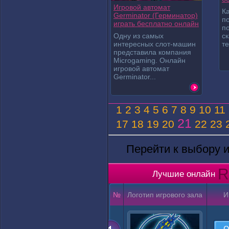
Игровой автомат
К
Germinator (Герминатор)
п
играть бесплатно онлайн
п
Одну из самых
ск
интересных слот-машин
те
представила компания
Microgaming. Онлайн
игровой автомат
Germinator...
1
2
3
4
5
6
7
8
9
10
11
21
17
18
19
20
22
23
Перейти к выбору и
R
Лучшие онлайн
№
Логотип игрового зала
И