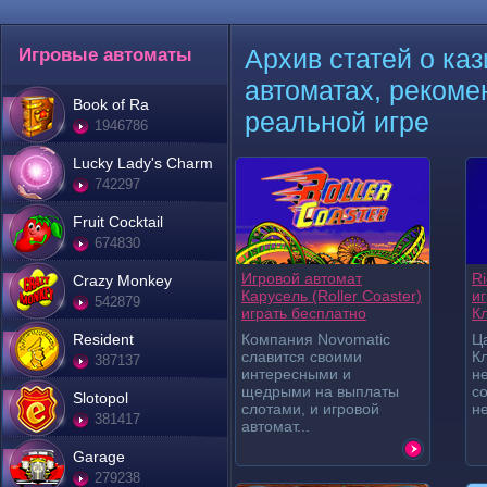
Архив статей о каз
Игровые автоматы
автоматах, рекоме
Book of Ra
реальной игре
1946786
Lucky Lady's Charm
742297
Fruit Cocktail
674830
Игровой автомат
Ri
Crazy Monkey
Карусель (Roller Coaster)
иг
542879
играть бесплатно
К
Resident
Компания Novomatic
Ц
славится своими
К
387137
интересными и
н
щедрыми на выплаты
с
Slotopol
слотами, и игровой
не
381417
автомат...
Garage
279238