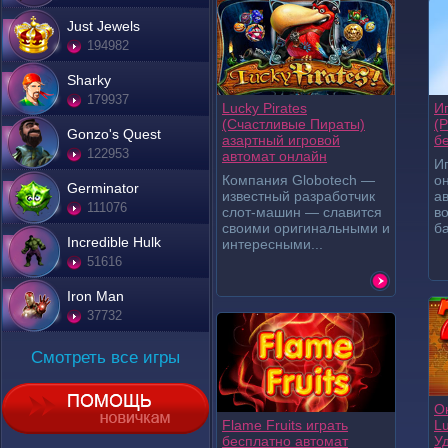
Just Jewels
194982
Sharky
179937
Lucky Pirates
И
(Счастливые Пираты)
(P
Gonzo's Quest
азартный игровой
б
122953
автомат онлайн
И
Компания Globotech —
о
Germinator
известный разработчик
а
111076
слот-машин — славится
в
своими оригинальными и
ба
Incredible Hulk
интересными...
51616
Iron Man
37732
Смотреть все игры
О
Flame Fruits играть
L
бесплатно автомат
У