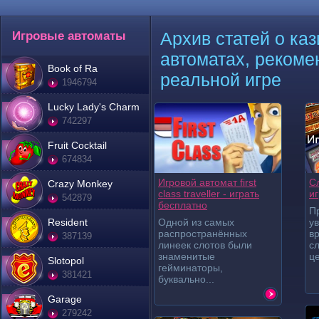
Архив статей о каз
Игровые автоматы
автоматах, рекоме
Book of Ra
реальной игре
1946794
Lucky Lady's Charm
742297
Fruit Cocktail
674834
Игровой автомат first
С
Crazy Monkey
class traveller - играть
и
542879
бесплатно
П
Resident
Одной из самых
у
распространённых
в
387139
линеек слотов были
с
знаменитые
це
Slotopol
гейминаторы,
381421
буквально...
Garage
279242