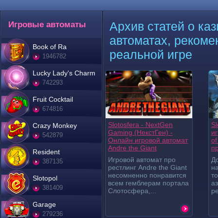
Архив статей о каз
Игровые автоматы
автоматах, рекоме
Book of Ra
реальной игре
1946782
Lucky Lady's Charm
742293
Fruit Cocktail
674816
Slotosfera - NextGen
Sl
Crazy Monkey
Gaming (НекстГен) -
и
542879
Онлайн игровой автомат
of
Andre the Giant
п
Resident
Игровой автомат про
Д
387135
рестлинг Andre the Giant
на
несомненно понравится
т
Slotopol
всем гемблерам портала
а
381409
Слотосфера,...
р
Garage
279236