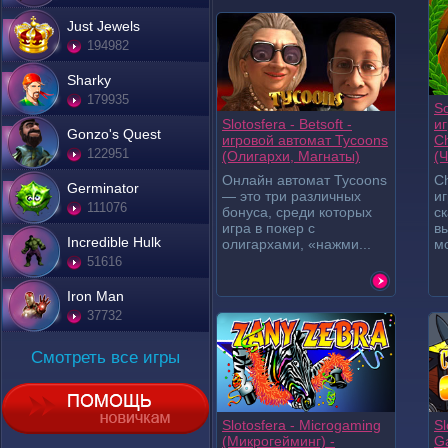
Just Jewels
194982
Sharky
179935
So
Slotosfera - Betsoft -
и
Gonzo's Quest
игровой автомат Tycoons
Ch
122951
(Олигархи, Магнаты)
(
Онлайн автомат Tycoons
Ch
Germinator
— это три различных
и
111076
бонуса, среди которых
с
игра в покер с
в
Incredible Hulk
олигархами, «нажми...
мо
51616
Iron Man
37732
Смотреть все игры
Slotosfera - Microgaming
Sl
(Микрогейминг) -
Ga