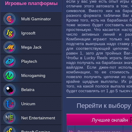
если у вас уже есть опыт игры 
Игровые платформы
отличие этого автомата в том, 
символов. Вместо них на бар
разного формата таблички Bar 
Multi Gaminator
Кроме того, есть на барабанах 
тоже можно будет составить ко
простенькую. Что касается наст
Igrosoft
число активных линий и раз
Комбинации играют только на 
подсчета выигрыша надо ставку
Mega Jack
для соответствующей цепочки.
равен 1, зато для тройных Bar-
Чтобы в Lucky Reels играть бес
Playtech
надо получать на барабанах знач
вайлдом. Если джек-пот испол
комбинации, то ее стоимость
Microgaming
повезло получить цепочки из од
крайне щедрые выплаты. Их ра
того, на какой полосе выпала к
Belatra
будет составлять от 1 до 5 тысяч
Unicum
Перейти к выбору 
Net Entertainment
Лучшие онлайн
№
Логотип игрового зала