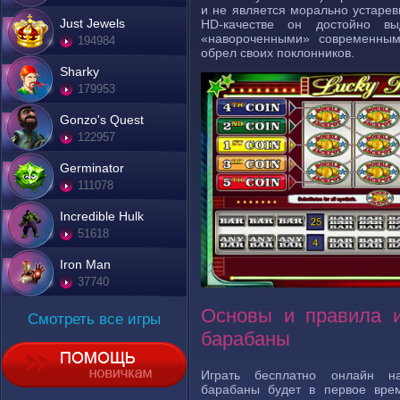
и не является морально устарев
Just Jewels
HD-качестве он достойно вы
«навороченными» современны
194984
обрел своих поклонников.
Sharky
179953
Gonzo's Quest
122957
Germinator
111078
Incredible Hulk
51618
Iron Man
37740
Основы и правила 
Смотреть все игры
барабаны
Играть бесплатно онлайн н
барабаны будет в первое вре