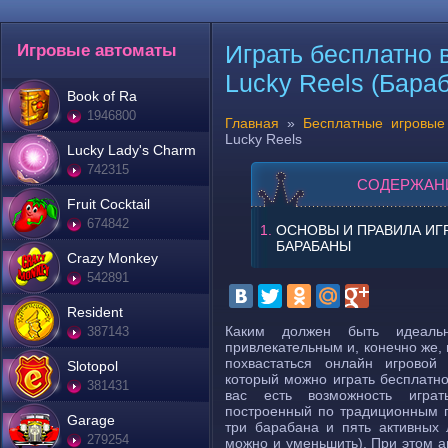
Играть бесплатно 
Игровые автоматы
Lucky Reels (Бара
Book of Ra
1946800
Главная
»
Бесплатные игровые
Lucky Reels
Lucky Lady's Charm
742315
СОДЕРЖАН
Fruit Cocktail
674842
ОСНОВЫ И ПРАВИЛА ИГ
БАРАБАНЫ
Crazy Monkey
542891
Resident
Каким должен быть идеальн
387143
привлекательным и, конечно же,
похвастаться онлайн игровой
Slotopol
который можно играть бесплатно
381431
вас есть возможность игра
построенный по традиционным 
Garage
три барабана и пять активных л
279254
можно и уменьшить). При этом а