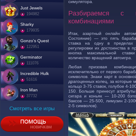
симулятора.
Just Jewels
Разбираемся с н
194982
комбинациями
Sharky
179935
Итак, азартный онлайн авто
Состояние) — это пять бараба
Gonzo's Quest
ставка на одну в пределах 
122951
регулировки их достоинства в пр
кнопка максимальной ставк
Germinator
количество вращений автоигра.
111076
Любая призовая комбинац
исключительно от первого бараб
Incredible Hulk
символов. Знаки карт в основн
51616
драгоценных колец, за которые м
кольцо 3-75 ставок, голубое 4-10
Iron Man
150. Больше принесут атрибуты 
сигара и коньяк — 10-200 бэт
37732
баксов — 25-500, лимузин 2-1000
2-5 символов).
Смотреть все игры