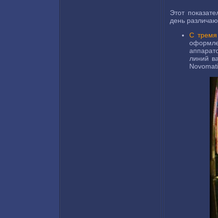
Этот показате
день различаю
С тремя
оформле
аппарат
линий в
Novomati