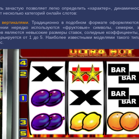
ль зачастую позволяет легко определить «характер», динамично
т несколько категорий онлайн слотов:
 вертикалями
. Традиционно в подобном формате оформляются 
нии нередко используются «фруктовые» символы, семерки, з
ов являются невысокие размеры ставок, солидные коэффициенты,
арьируется от 1 до 5. Наиболее известными моделями такого ти
c.