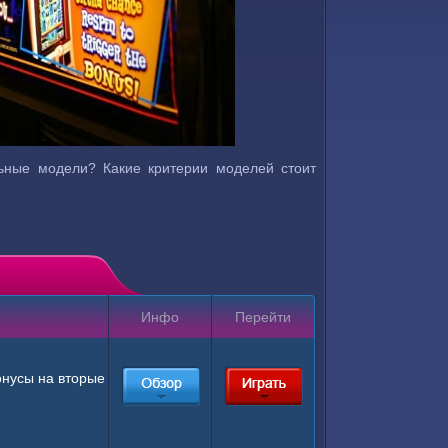
льные модели? Какие критерии моделей стоит
Инфо
Перейти
онусы на вторые