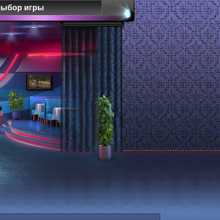
выбор игры