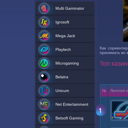
Multi Gaminator
Igrosoft
Mega Jack
Как сориенти
Playtech
принимать во 
Топ казин
Microgaming
Belatra
№
Логотип 
Unicum
Net Entertainment
Betsoft Gaming