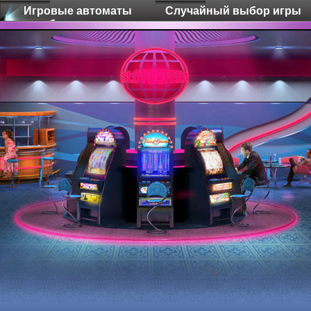
Игровые автоматы
Случайный выбор игры
бесплатно