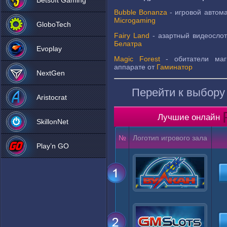
Betsoft Gaming
Bubble Bonanza
- игровой автом
Microgaming
GloboTech
Fairy Land
- азартный видеослот
Белатра
Evoplay
Magic Forest
- обитатели маг
аппарате от
Гаминатор
NextGen
Перейти к выбору 
Aristocrat
Лучшие онлайн
SkillonNet
№
Логотип игрового зала
Play’n GO