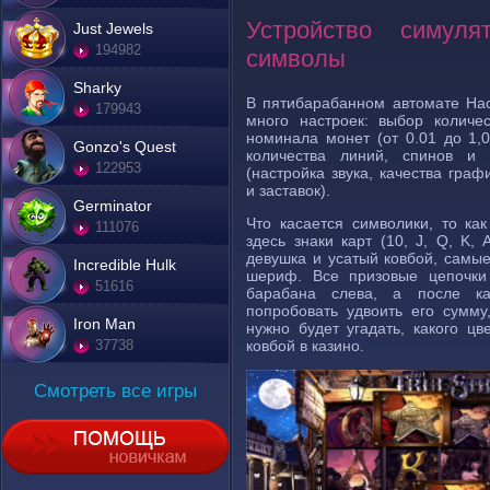
Устройство симуля
Just Jewels
194982
символы
Sharky
В пятибарабанном автомате Н
179943
много настроек: выбор количе
номинала монет (от 0.01 до 1,0
Gonzo's Quest
количества линий, спинов и с
122953
(настройка звука, качества гра
и заставок).
Germinator
Что касается символики, то к
111076
здесь знаки карт (10, J, Q, K, 
девушка и усатый ковбой, сам
Incredible Hulk
шериф. Все призовые цепочки
51616
барабана слева, а после к
попробовать удвоить его сумму
Iron Man
нужно будет угадать, какого цв
ковбой в казино.
37738
Смотреть все игры