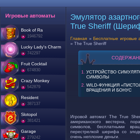
Эмулятор азартног
Игровые автоматы
True Sheriff (Шери
Book of Ra
1946792
Главная
»
Бесплатные игровые 
»
The True Sheriff
Lucky Lady's Charm
742297
СОДЕРЖАН
Fruit Cocktail
674830
УСТРОЙСТВО СИМУЛЯТО
СИМВОЛЫ
Crazy Monkey
WILD-ФУНКЦИЯ «ПИСТО
542879
ВРАЩЕНИЯ И БОНУС
Resident
387137
Slotopol
Игровой автомат The True Sher
381421
американского вестерна, пор
символов, бесплатными вр
Garage
перестрелкой шерифа со злод
очень неплохие деньги.
279242