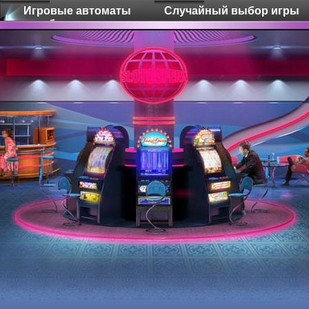
Игровые автоматы
Случайный выбор игры
бесплатно