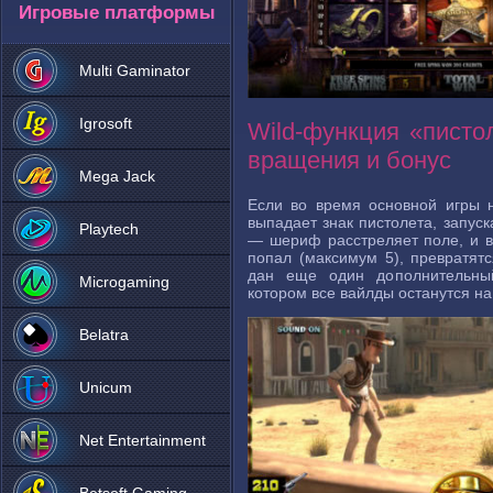
Игровые платформы
Multi Gaminator
Igrosoft
Wild-функция «писто
вращения и бонус
Mega Jack
Если во время основной игры 
выпадает знак пистолета, запуск
Playtech
— шериф расстреляет поле, и в
попал (максимум 5), превратятс
дан еще один дополнительны
Microgaming
котором все вайлды останутся на
Belatra
Unicum
Net Entertainment