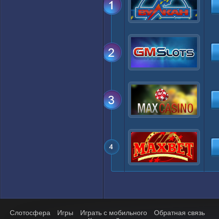
Слотосфера
Игры
Играть с мобильного
Обратная связь