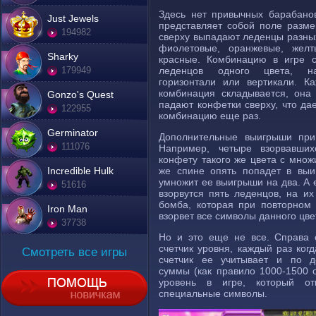
Здесь нет привычных барабано
Just Jewels
представляет собой поле разме
194982
сверху выпадают леденцы разных
фиолетовые, оранжевые, желт
Sharky
красные. Комбинацию в игре 
леденцов одного цвета, 
179949
горизонтали или вертикали. К
комбинация складывается, она
Gonzo's Quest
падают конфетки сверху, что да
122955
комбинацию еще раз.
Germinator
Дополнительные выигрыши при
111076
Например, четыре взорвавших
конфету такого же цвета с множ
Incredible Hulk
же спине опять попадет в вы
умножит ее выигрыши на два. А 
51616
взорвутся пять леденцов, на их
бомба, которая при повторном
Iron Man
взорвет все символы данного цве
37738
Но и это еще не все. Справа 
счетчик уровня, каждый раз когд
Смотреть все игры
счетчик ее учитывает и по д
суммы (как правило 1000-1500 
уровень в игре, который от
специальные символы.