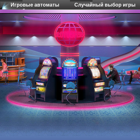
Игровые автоматы
Случайный выбор игры
бесплатно