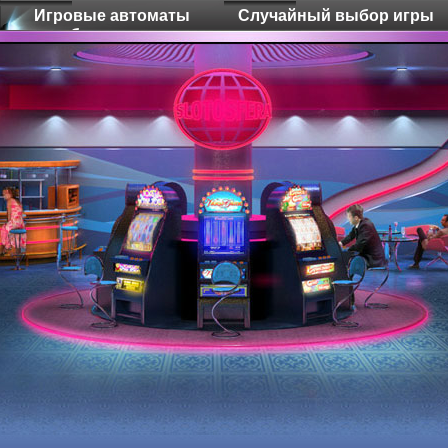
Игровые автоматы
Случайный выбор игры
бесплатно