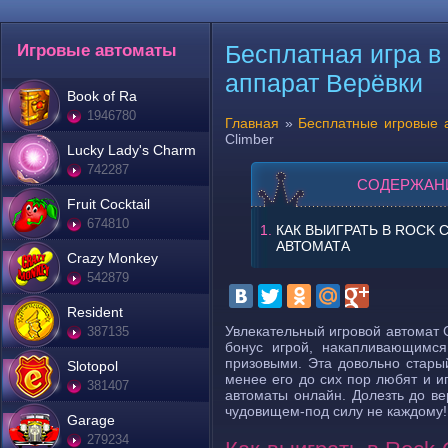
Бесплатная игра в
Игровые автоматы
аппарат Верёвки
Book of Ra
1946780
Главная
»
Бесплатные игровые 
Climber
Lucky Lady's Charm
742287
СОДЕРЖАН
Fruit Cocktail
674810
КАК ВЫИГРАТЬ В ROCK 
АВТОМАТА
Crazy Monkey
542879
Resident
Увлекательный игровой автомат 
387135
бонус игрой, накапливающимс
призовыми. Эта довольно старый
Slotopol
менее его до сих пор любят и иг
381407
автоматы онлайн. Долезть до ве
чудовищем-под силу не каждому!
Garage
279234