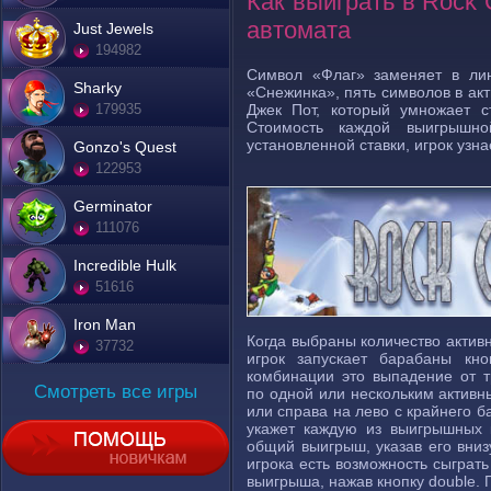
Как выиграть в Rock 
автомата
Just Jewels
194982
Символ «Флаг» заменяет в ли
Sharky
«Снежинка», пять символов в ак
Джек Пот, который умножает с
179935
Стоимость каждой выигрышно
установленной ставки, игрок узн
Gonzo's Quest
122953
Germinator
111076
Incredible Hulk
51616
Iron Man
Когда выбраны количество активн
37732
игрок запускает барабаны кн
комбинации это выпадение от 
Смотреть все игры
по одной или нескольким активн
или справа на лево с крайнего б
укажет каждую из выигрышных 
общий выигрыш, указав его вниз
игрока есть возможность сыграть
выигрыша, нажав кнопку double. П