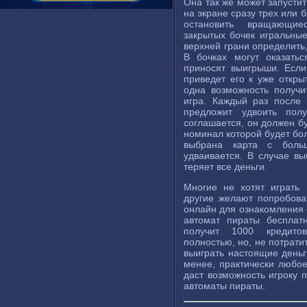
Она так же может запуст
на экране сразу трех или 
остановить вращающие
закрытых бочек игральные
верхней грани определить,
В бочках могут оказать
приносят выигрыши. Если
приведет его к уже откры
одна возможность получи
игра. Каждый раз после 
предложит удвоить пол
соглашается, он должен бу
номинал которой будет бол
выбрана карта с боль
удваивается. В случае в
теряет все деньги.
Многие не хотят играть
другие желают попробова
онлайн для ознакомления 
автомат пираты бесплат
получит 1000 кредито
полностью, но, не потрати
выиграть настоящие деньг
менее, практически любо
даст возможность игроку 
автоматы пираты.