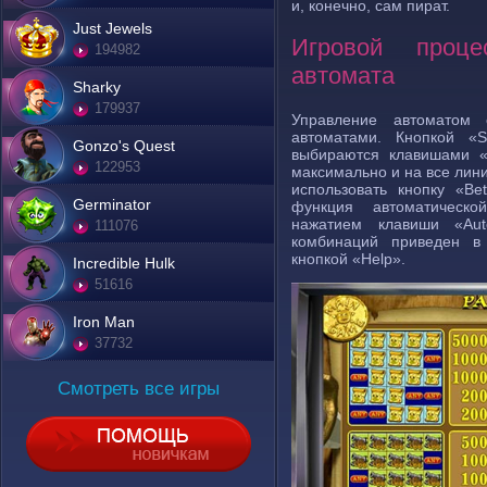
и, конечно, сам пират.
Just Jewels
Игровой проце
194982
автомата
Sharky
179937
Управление автоматом
автоматами. Кнопкой «S
Gonzo's Quest
выбираются клавишами «
122953
максимально и на все лини
использовать кнопку «Be
Germinator
функция автоматическо
нажатием клавиши «Aut
111076
комбинаций приведен в 
кнопкой «Help».
Incredible Hulk
51616
Iron Man
37732
Смотреть все игры