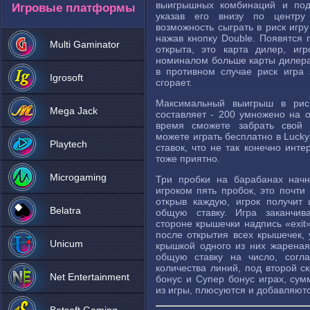
выигрышных комбинаций и под
Игровые платформы
указав его внизу по центру
возможность сыграть в риск игр
нажав кнопку Double. Появятся п
Multi Gaminator
открыта, это карта дилер, иг
номиналом больше карты дилера,
в противном случае риск игра
Igrosoft
сгорает.
Максимальный выигрыш в рис
Mega Jack
составляет - 200 умножено на 
время сможете забрать свой
можете играть бесплатно в Lucky
Playtech
ставок, что не так конечно инт
тоже приятно.
Microgaming
Три пробки на барабанах начн
игроком пять пробок, это почти 
открыв каждую, игрок получит
Belatra
общую ставку. Игра заканчив
стороне крышечки надпись «exit
после открытия всех крышечек, 
Unicum
крышкой одного из них жареная
общую ставку на число, согл
количества линий, под второй с
Net Entertainment
бонус и Супер бонус играх, су
из игры, плюсуются и добавляютс