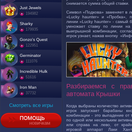
снимается сумма общей ставки.
Just Jewels
Символ «Подкова» заменяет в 
194982
«Lucky haunter» и «Пробка», 
линии «Lucky haunter» - самый 
Sharky
умножает ставку по линии на
179935
выигрышной комбинации, соглас
игрок узнает, нажав кнопку «Ин
Gonzo's Quest
122951
Germinator
111076
Incredible Hulk
51616
Разбираемся с пра
Iron Man
автомата Крышки
37732
Смотреть все игры
Когда выбраны количество активн
игрок запускает барабаны кн
комбинации - это выпадение от 
по одной или нескольким активн
или справа на лево, от край
игровой аппарат Лаки Хан