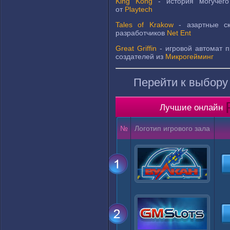
King Kong
- история могучего
от
Playtech
Tales of Krakow
- азартные ск
разработчиков
Net Ent
Great Griffin
- игровой автомат п
создателей из
Микрогейминг
Перейти к выбору 
Лучшие онлайн
№
Логотип игрового зала