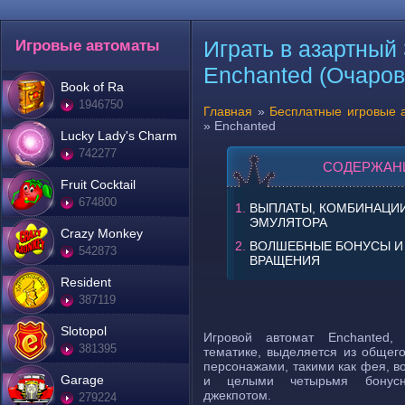
Играть в азартный
Игровые автоматы
Enchanted (Очаро
Book of Ra
1946750
Главная
»
Бесплатные игровые 
»
Enchanted
Lucky Lady's Charm
742277
СОДЕРЖАН
Fruit Cocktail
674800
ВЫПЛАТЫ, КОМБИНАЦИИ
ЭМУЛЯТОРА
Crazy Monkey
ВОЛШЕБНЫЕ БОНУСЫ И
542873
ВРАЩЕНИЯ
Resident
387119
Slotopol
Игровой автомат Enchanted,
381395
тематике, выделяется из общего
персонажами, такими как фея, во
Garage
и целыми четырьмя бонус
джекпотом.
279224