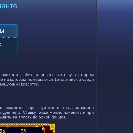
ианте
ЦЫ
О
и всех кто любит танцевальные шоу в котором
ле на котором помещаются 15 картинок и среди
танцующих красоток.
о покажется через чур много, тогда их можно
 для него. Ставку также можно изменять и при
ьшить её вплоть до одной фишки.