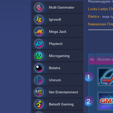
Рекомендуем та
Multi Gaminator
Lucky Ladys C
Elektra
- еще о
Igrosoft
Кавказская Пл
Mega Jack
Playtech
Microgaming
№
Логотип 
Belatra
Unicum
Net Entertainment
Betsoft Gaming