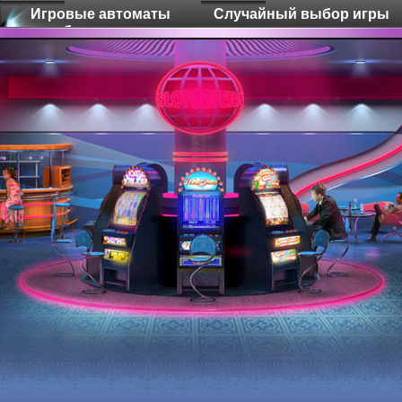
Игровые автоматы
Случайный выбор игры
бесплатно