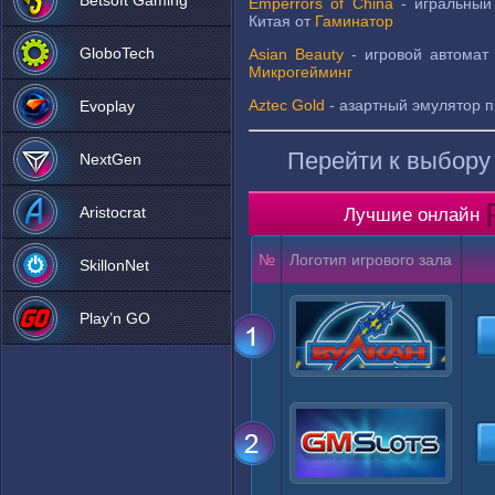
Betsoft Gaming
Emperrors of China
- игральный
Китая от
Гаминатор
GloboTech
Asian Beauty
- игровой автомат 
Микрогейминг
Aztec Gold
- азартный эмулятор п
Evoplay
Перейти к выбору 
NextGen
Aristocrat
Лучшие онлайн
№
Логотип игрового зала
SkillonNet
Play’n GO