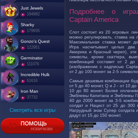
Just Jewels
Подробнее о игра
194982
Captain America
Sharky
179935
Слот состоит из 20 игровых ли
можно регулировать, ставка на 
Gonzo's Quest
Максимальная ставка может до
Игра насчитывает целых два 
122951
Америка и Красный череп), эти 
символы, кроме скаттера, вы
Germinator
комбинаций составит от 2 до 
111076
(изображение с надписью Captai
от 2 до 100 монет за 2-5 символо
Incredible Hulk
Самые дешевые комбинации будут
51616
от 5 до 40 монет, Q и J - от 10 до
10 до 80 монет. Более оплачи
Iron Man
Эмблемы Капитана и Эмблемы Ги
37732
40 до 2000 монет за 3-5 комби
солдат и Нацист от 25 до 300 
Смотреть все игры
Нагрудный знак Супер солдата 
дадут от 15 до 150 монет.