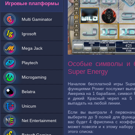
Игровые платформы
Multi Gaminator
Igrosoft
Mega Jack
Особые символы и 
Playtech
Super Energy
Microgaming
Началом бесплатной игры Sup
функциями Power послужит выпад
Belatra
Америка на 1 барабане, символ 
и дикий Красный череп на 5 
выпадать на любой линии.
Unicum
Если вы выиграли 4 первонач
выберите до 9 полей для функц
Net Entertainment
вас будет 4 фриспина с коэфф
может повезти и к этому набору 
этого списка: