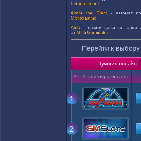
Entertainment
Andre the Giant
- автомат пр
Microgaming
Atilla
- самый сильный герой д
от
Multi Gaminator
Перейти к выбору 
Лучшие онлайн
№
Логотип игрового зала