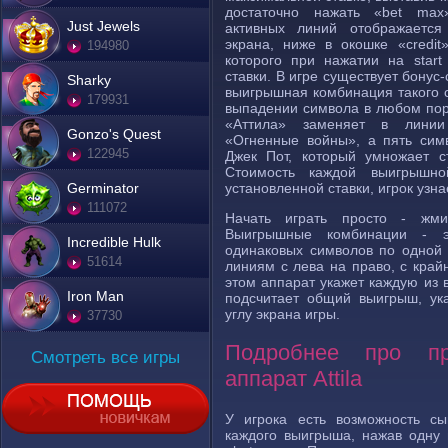
достаточно нажать «bet max
Just Jewels
активных линий отображаетс
экрана, ниже в окошке «credit
194980
которого при нажатии на star
ставки. В игре существует бону
Sharky
выигрышная комбинация такого 
179931
выпадении символа в любом пор
«Аттила» заменяет в лини
Gonzo's Quest
«Огненные войны», а пять сим
122945
Джек Пот, который умножает с
Стоимость каждой выигрышно
Germinator
установленной ставки, игрок узнае
111072
Начать играть просто - жм
Выигрышные комбинации - э
Incredible Hulk
одинаковых символов по одной
51614
линиям с лева на право, с край
этом аппарат укажет каждую из
Iron Man
подсчитает общий выигрыш, ук
углу экрана игры.
37730
Подробнее про п
Смотреть все игры
аппарат Attila
У игрока есть возможность сы
каждого выигрыша, нажав одну 