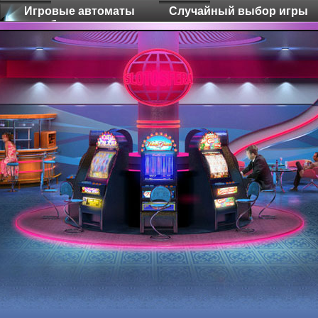
Игровые автоматы
Случайный выбор игры
бесплатно