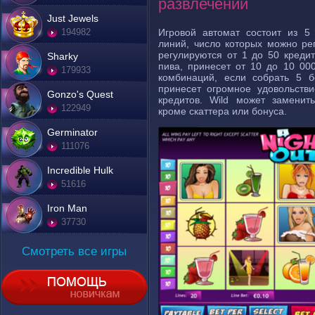
развлечений
Just Jewels
Игровой автомат состоит из 5
194982
линий, число которых можно рег
регулируются от 1 до 50 кредит
Sharky
пива, принесет от 10 до 10 00
179933
комбинаций, если собрать 5 б
принесет огромное удовольств
Gonzo's Quest
кредитов. Wild может замени
122949
кроме скаттера или бонуса.
Germinator
111076
Incredible Hulk
51616
Iron Man
37730
Смотреть все игры