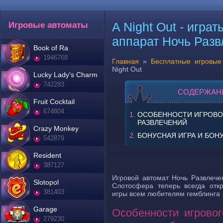
A Night Out - играт
Игровые автоматы
аппарат Ночь Раз
Book of Ra
1946768
Главная
»
Бесплатные игровые
Night Out
Lucky Lady's Charm
742283
СОДЕРЖАН
Fruit Cocktail
674804
ОСОБЕННОСТИ ИГРОВО
РАЗВЛЕЧЕНИЙ
Crazy Monkey
БОНУСНАЯ ИГРА И БОН
542879
Resident
387127
Игровой автомат Ночь Развлече
Slotopol
Слотосфера теперь всегда отк
381403
игры всем любителям гемблинга
Garage
Особенности игрово
279230