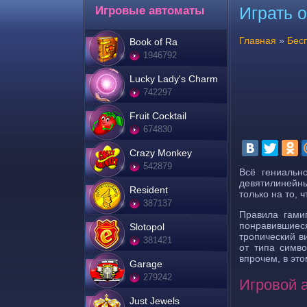
Играть 
Игровые автоматы
Главная
»
Бес
Book of Ra
1946792
Lucky Lady's Charm
742297
Fruit Cocktail
674830
Crazy Monkey
542879
Всё гениально
девятилинейный
Resident
только на то, 
387137
Правила гами
понравившиеся
Slotopol
тропический в
381421
от типа симв
впрочем, в это
Garage
279242
Игровой 
Just Jewels