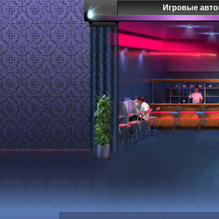
Игровые авто