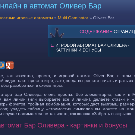
онлайн в автомат Оливер Бар
платные игровые автоматы
»
Multi Gaminator
»
Olivers Bar
СОДЕРЖАНИЕ
СТРАНИ
ИГРОВОЙ АВТОМАТ БАР ОЛИВЕРА -
КАРТИНКИ И БОНУСЫ
е, как известно, просто, и игровой автмат Oliver Bar, в это
 видео-слот прост в игре, зато, когда вы решите начать играть за
чтобы разобраться в схеме игры.
гатора Бар Оливера очень просты. Всё элементарно, как и в 
 вам линии (или выбираете все 9 линий), делаете ставки и жм
ихрь фруктов, тройная комбинация, которых даст выигрыш размеро
олов; увидеть таблицу «стоимости» символов вы можете на мон
м случае нажимается не так часто, как кнопка «Забрать выигрыш».
автомат Бар Оливера - картинки и бонусы