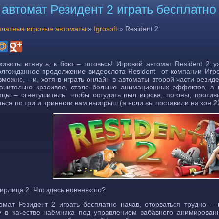
 автомат Резидент 2 играть бесплатно
платные игровые автоматы
»
Igrosoft
»
Resident 2
животы втянуть, к бою – готовьсь! Игровой автомат Resident 2 у
олгожданное продолжение видеослота Resident от компании Игр
зможно, - и, хотя в играть онлайн в автоматы второй части резид
начительно красивее, стало больше анимационных эффектов, а 
цы – огнетушитель, чтобы остудить пыл игрока, погоны, проти
ься по три и принести вам выигрыш (а если вы поставили на кон 2
ирлица 2. Что здесь новенького?
омат Резидент 2 играть бесплатно начав, оторваться трудно –
у в качестве наёмника под управлением забавного анимирован