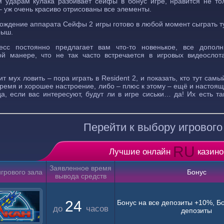
 ударам кулака разбивает сейфы в бонус игре, нравится не тол
– уж очень красиво отрисованы все элементы.
ождение аппарата Сейфы 2 игры готово в любой момент сыграть туш
рыш.
есс постоянно предлагает вам что-то новенькое, все допо
ой манере, что не так часто встречается в игровых видеосло
т мух ловить – пора играть в Resident 2, и показать, кто тут сам
ремя и хорошее настроение, либо – плюс к этому – ещё и настоя
да, если вас интересуют, будут ли в игре сиськи… да! Их есть та
Перейти к выбору игрового
RU
Лучшие онлайн
казино
Заявленное время
игрового зала
Бонус
вывода средств
24
Бонус на все депозиты +10%, Б
до
часов
депозиты