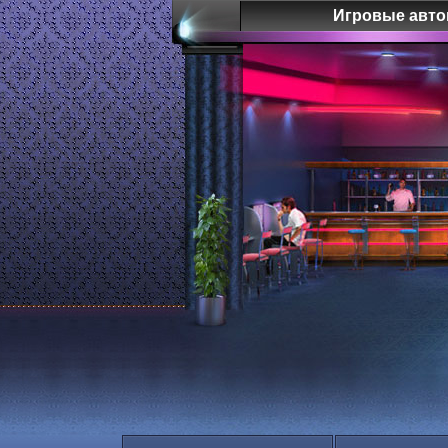
Игровые авто