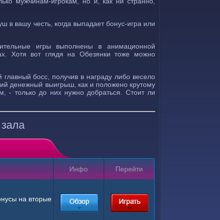
ько мужчинам-игрокам, но и, как ни странно,
 в вашу честь, когда выпадает бонус-игра или
лнительные игры выполнены в анимационной
тах. Хотя вот глядя на Обезянки тоже можно
ый главный босс, получив в награду либо весело
щий денежный выигрыш, как и положено крутому
м, - только до них нужно добраться. Стоит ли
 зала
Инфо
Перейти
онусы на вторые