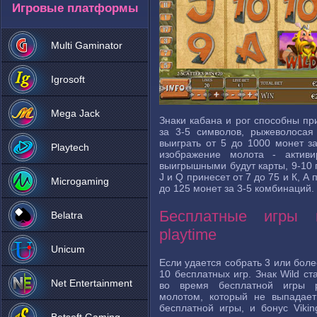
Игровые платформы
Multi Gaminator
Igrosoft
Mega Jack
Знаки кабана и рог способны пр
за 3-5 символов, рыжеволосая
выиграть от 5 до 1000 монет за
Playtech
изображение молота - активи
выигрышными будут карты, 9-10 п
J и Q принесет от 7 до 75 и К, А
Microgaming
до 125 монет за 3-5 комбинаций.
Бесплатные игры 
Belatra
playtime
Unicum
Если удается собрать 3 или боле
10 бесплатных игр. Знак Wild с
Net Entertainment
во время бесплатной игры р
молотом, который не выпадае
бесплатной игры, и бонус Vikin