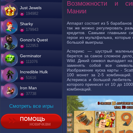
Возможности и си
Just Jewels
Мании
194982
Аппарат состоит из 5 барабанов
Sharky
так же можно регулировать разм
179943
кредитов. Самыми главными с
герои из мультфильма, которые
Gonzo's Quest
большой выигрыш.
122953
Астерикс — шустрый маленьки
Germinator
берется за самое сложное дело,
Wild. Дикий символ выпадает на
111076
заменять собой все символы
Изображение куска карты - Scatt
Incredible Hulk
100 монет за 2-5 комбинаций
51616
Астерикса и большой любитель
которого принесет от 10 до 100
Iron Man
комбинаций.
37738
Смотреть все игры