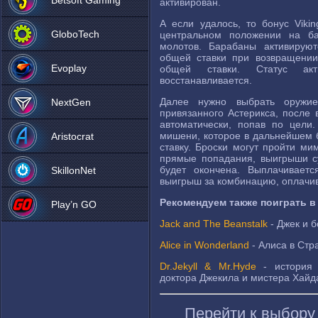
Betsoft Gaming
активирован.
А если удалось, то бонус Vikin
GloboTech
центральном положении на б
молотов. Барабаны активирую
общей ставки при возвращении
Evoplay
общей ставки. Статус акти
восстанавливается.
Далее нужно выбрать оружие
NextGen
привязанного Астерикса, после
автоматически, попав по цели
мишени, которое в дальнейшем
Aristocrat
ставку. Броски могут пройти ми
прямые попадания, выигрыши с
будет окончена. Выплачивает
SkillonNet
выигрыш за комбинацию, оплачив
Рекомендуем также поиграть в
Play’n GO
Jack and The Beanstalk
- Джек и 
Alice in Wonderland
- Алиса в Стр
Dr.Jekyll & Mr.Hyde
- история 
доктора Джекила и мистера Хайд
Перейти к выбору 