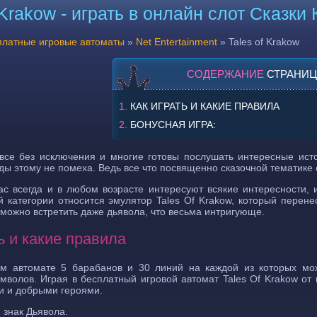
 Krakow - играть в онлайн слот Сказки
платные игровые автоматы
»
Net Entertainment
»
Tales of Krakow
СОДЕРЖАНИЕ
СТРАНИ
КАК ИГРАТЬ И КАКИЕ ПРАВИЛА
БОНУСНАЯ ИГРА:
все без исключения и многие готовы послушать интересные ист
ды этому не помеха. Ведь все что посвященно сказочной тематике
ас всегда и в любом возрасте интересуют всякие интересности,
й категории относится эмулятор Tales Of Krakow, который перен
 можно встретить даже дьявола, что весьма интригующе.
ь и какие правила
ом автомате 5 барабанов и 30 линий на каждой из которых мо
мволов. Играя в бесплатный игровой автомат Tales Of Krakow от 
ми и добрыми героями.
 знак Дьявола.