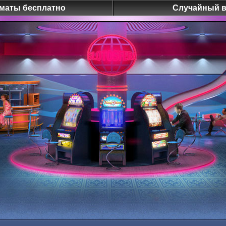
маты бесплатно
Случайный 