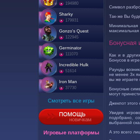
194980
Символ разбро
Sharky
Так-же Вы буд
179931
Минимальная с
максимальная с
Gonzo's Quest
122945
Бонусная 
Germinator
111070
Как и в други
Бонусов в игр
Incredible Hulk
Раунды возник
51614
не менее 3х я
вы же играете 
Iron Man
37730
Бонусные симв
могут принест
Смотреть все игры
Джекпот этого 
Увидев игров
подобрано, с
выбранной сказ
А это всего ли
Игровые платформы