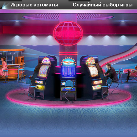
Игровые автоматы
Случайный выбор игры
бесплатно