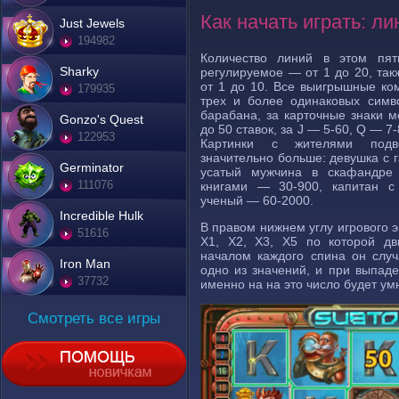
Как начать играть: л
Just Jewels
194982
Количество линий в этом пят
Sharky
регулируемое — от 1 до 20, так
от 1 до 10. Все выигрышные ко
179935
трех и более одинаковых симв
барабана, за карточные знаки м
Gonzo's Quest
до 50 ставок, за J — 5-60, Q — 7
122953
Картинки с жителями подв
значительно больше: девушка с 
Germinator
усатый мужчина в скафандре
111076
книгами — 30-900, капитан с
ученый — 60-2000.
Incredible Hulk
В правом нижнем углу игрового 
51616
X1, X2, X3, X5 по которой дв
началом каждого спина он слу
Iron Man
одно из значений, и при выпад
37732
именно на на это число будет у
Смотреть все игры