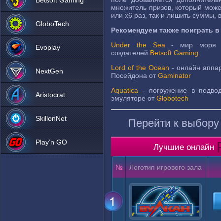
Betsoft Gaming
множитель призов, который может
или x6 раз, так и лишить суммы, 
GloboTech
Рекомендуем также поиграть в
Under the Sea
- мир моря в
Evoplay
создателей
Betsoft Gaming
Lord of the Ocean
- онлайн аппа
NextGen
Посейдона от
Gaminator
Aquatica
- погружение в подво
Aristocrat
эмуляторе от
Globotech
SkillonNet
Перейти к выбору 
Play’n GO
Лучшие онлайн
№
Логотип игрового зала