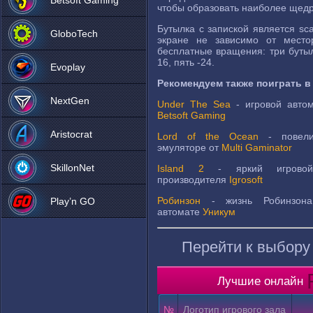
Betsoft Gaming
чтобы образовать наиболее щед
Бутылка с запиской является sca
GloboTech
экране не зависимо от место
бесплатные вращения: три буты
16, пять -24.
Evoplay
Рекомендуем также поиграть в
NextGen
Under The Sea
- игровой авто
Betsoft Gaming
Aristocrat
Lord of the Ocean
- повели
эмуляторе от
Multi Gaminator
SkillonNet
Island 2
- яркий игровой
производителя
Igrosoft
Робинзон
- жизнь Робинзона
Play’n GO
автомате
Уникум
Перейти к выбору 
Лучшие онлайн
№
Логотип игрового зала