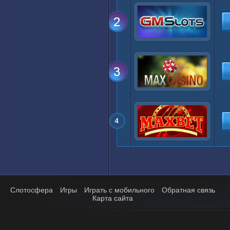
Слотосфера
Игры
Играть с мобильного
Обратная связь
Карта сайта