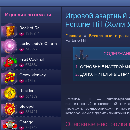
Игровой азартный
Игровые автоматы
Fortune Hill (Холм 
Book of Ra
1946794
Главная
»
Бесплатные игровы
Fortune Hill
Lucky Lady's Charm
742297
СОДЕРЖАН
Fruit Cocktail
674834
ОСНОВНЫЕ НАСТРОЙКИ
ДОПОЛНИТЕЛЬНЫЕ ПРИ
Crazy Monkey
542879
Resident
387139
Fortune Hill — пятибараба
выполненный в сказочной тема
Slotopol
гномами, волшебниками и нас
381421
которое может дарить выигрыш п
Garage
Основные настройки 
279242