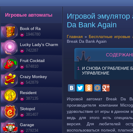
Игровой эмулятор 
Игровые автоматы
Da Bank Again
Book of Ra
1946780
Главная
»
Бесплатные игровые 
Break Da Bank Again
Lucky Lady's Charm
742287
СОДЕРЖАН
Fruit Cocktail
674810
И СНОВА ОГРАБЛЕНИЕ Б
УПРАВЛЕНИЕ
Crazy Monkey
542879
Resident
387135
Игровой автомат Break Da Ba
производителя компании Micro
Slotopol
удовольствие от игры в данном 
381407
ведь для этого есть специал
версия. Для любителей ост
Garage
воспользоваться полной, платно
279234