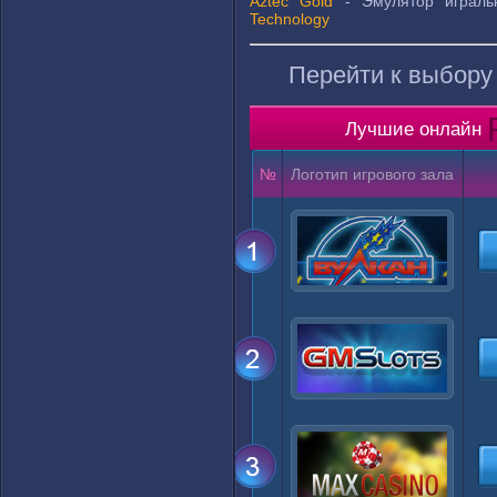
Aztec Gold
- Эмулятор играль
Technology
Перейти к выбору 
Лучшие онлайн
№
Логотип игрового зала