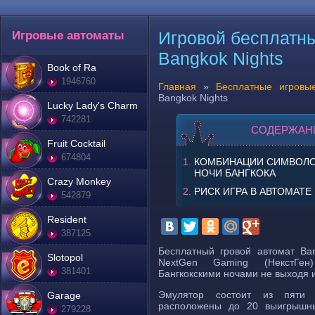
Игровой бесплатн
Игровые автоматы
Bangkok Nights
Book of Ra
1946760
Главная
»
Бесплатные игровы
Bangkok Nights
Lucky Lady's Charm
742281
СОДЕРЖАН
Fruit Cocktail
674804
КОМБИНАЦИИ СИМВОЛО
НОЧИ БАНГКОКА
Crazy Monkey
РИСК ИГРА В АВТОМАТЕ
542879
Resident
387125
Бесплатный гровой автомат Ba
Slotopol
NextGen Gaming (НекстГен)
381401
Бангкокскими ночами не выходя 
Эмулятор состоит из пяти 
Garage
расположены до 20 выигрышны
279228