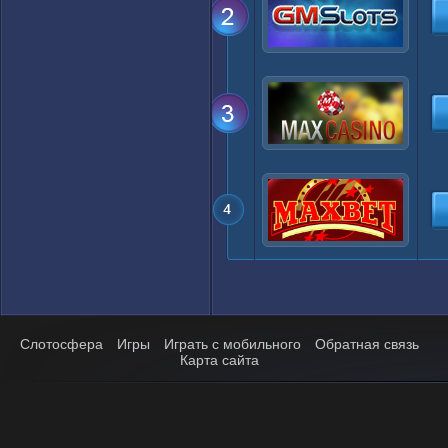
Слотосфера
Игры
Играть с мобильного
Обратная связь
Карта сайта