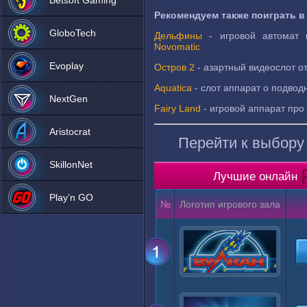
Betsoft Gaming
Рекомендуем также поиграть в
GloboTech
Дельфины
- игровой автомат 
Novomatic
Evoplay
Остров 2
- азартный видеослот о
Aquatica
- слот аппарат о подвод
NextGen
Fairy Land
- игровой аппарат про
Aristocrat
Перейти к выбору 
SkillonNet
Лучшие онлайн
Play’n GO
№
Логотип игрового зала