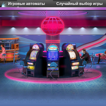
Игровые автоматы
Случайный выбор игры
бесплатно