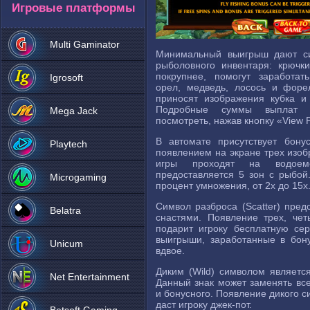
Игровые платформы
Multi Gaminator
Минимальный выигрыш дают с
рыболовного инвентаря: крючк
покрупнее, помогут заработа
Igrosoft
орел, медведь, лосось и фор
приносят изображения кубка и 
Подробные суммы выплат 
Mega Jack
посмотреть, нажав кнопку «View 
В автомате присутствует бону
Playtech
появлением на экране трех изоб
игры проходят на водое
предоставляется 5 зон с рыбой
Microgaming
процент умножения, от 2х до 15х
Символ разброса (Scatter) пред
Belatra
снастями. Появление трех, чет
подарит игроку бесплатную се
выигрыши, заработанные в бон
Unicum
вдвое.
Диким (Wild) символом является
Net Entertainment
Данный знак может заменять все
и бонусного. Появление дикого с
даст игроку джек-пот.