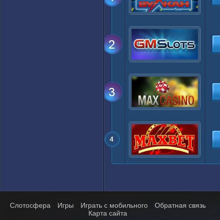
Слотосфера
Игры
Играть с мобильного
Обратная связь
Карта сайта