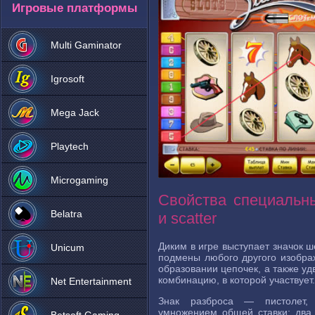
Игровые платформы
Multi Gaminator
Igrosoft
Mega Jack
Playtech
Microgaming
Свойства специальн
Belatra
и scatter
Диким в игре выступает значок 
Unicum
подмены любого другого изображ
образовании цепочек, а также у
комбинацию, в которой участвует.
Net Entertainment
Знак разброса — пистолет,
умножением общей ставки: два