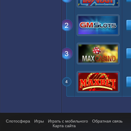
Слотосфера
Игры
Играть с мобильного
Обратная связь
Карта сайта