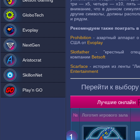
Betsoft Gaming
три — x5, четыре — x10, пять —
внимание, что в данном симулят
другие символы, должны распола
GloboTech
и рядом.
Рекомендуем также поиграть в
Evoplay
Prohibition
- азартный аппарат о 
США от
Evoplay
NextGen
Slotfather
- "крестный отец
компании
Betsoft
Aristocrat
Scarface
- история из ленты "Л
Entertainment
SkillonNet
Перейти к выбору 
Play’n GO
Лучшие онлайн
№
Логотип игрового зала