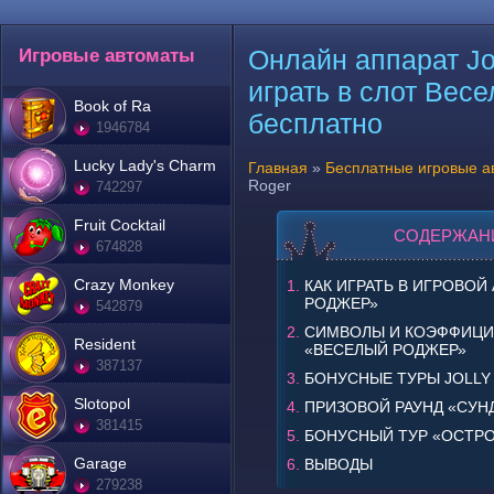
Онлайн аппарат Jol
Игровые автоматы
играть в слот Вес
Book of Ra
бесплатно
1946784
Lucky Lady's Charm
Главная
»
Бесплатные игровые а
Roger
742297
Fruit Cocktail
СОДЕРЖАН
674828
Crazy Monkey
КАК ИГРАТЬ В ИГРОВОЙ
РОДЖЕР»
542879
СИМВОЛЫ И КОЭФФИЦИ
Resident
«ВЕСЕЛЫЙ РОДЖЕР»
387137
БОНУСНЫЕ ТУРЫ JOLLY
Slotopol
ПРИЗОВОЙ РАУНД «СУН
381415
БОНУСНЫЙ ТУР «ОСТР
Garage
ВЫВОДЫ
279238