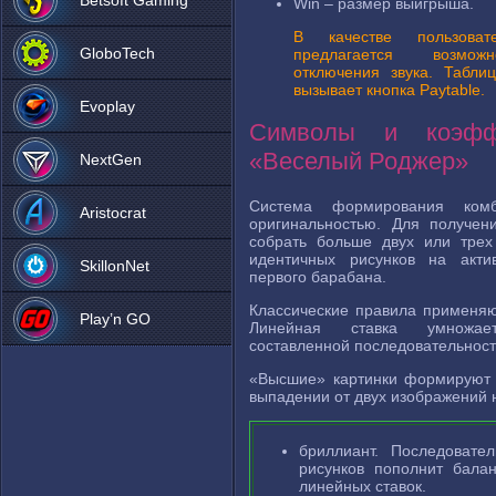
Betsoft Gaming
Win – размер выигрыша.
В качестве пользовате
GloboTech
предлагается возможн
отключения звука. Табли
вызывает кнопка Paytable.
Evoplay
Символы и коэфф
«Веселый Роджер»
NextGen
Система формирования комб
Aristocrat
оригинальностью. Для получе
собрать больше двух или трех
идентичных рисунков на акти
SkillonNet
первого барабана.
Классические правила применяю
Play’n GO
Линейная ставка умножа
составленной последовательност
«Высшие» картинки формируют
выпадении от двух изображений 
бриллиант. Последовате
рисунков пополнит бала
линейных ставок.