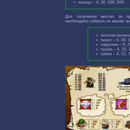
кольцо – 4, 20, 100, 500.
Для получения выплат за п
необходимо собрать не менее тр
золотая монета
пират – 5, 30, 
парусник – 5, 2
пушка – 4, 20, 
сабли – 4, 15, 