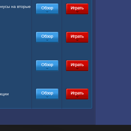
онусы на вторые
Акции