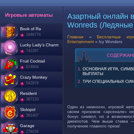
Азартный онлайн в
Игровые автоматы
Wonreds (Ледяные
Book of Ra
1946774
Главная
»
Бесплатные игр
Entertainment
»
Icy Wonders
Lucky Lady's Charm
742287
СОДЕРЖАН
Fruit Cocktail
674804
ОСНОВНАЯ ИГРА, СИМВ
ВЫПЛАТЫ
Crazy Monkey
ТРИ СПЕЦИАЛЬНЫХ СИ
542879
Resident
387133
Один из немногих, игровой авт
Slotopol
своем призовом «арсенале» не
381407
бонус символ, но и возможнос
джекпотов. Чем выше ставка 
Garage
получение главного приза!
279234