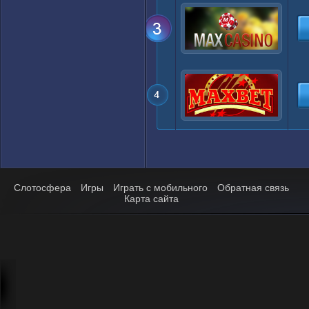
Слотосфера
Игры
Играть с мобильного
Обратная связь
Карта сайта