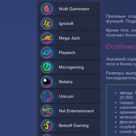
Multi Gaminator
Призовые опц
функций. Подр
Igrosoft
Кроме того, о
получает бону
Mega Jack
Особенно
Playtech
Значимой хара
пяти и более 
Microgaming
Размеры выигр
последователь
Belatra
звезда. 
Unicum
20 000,
сердце –
сиренева
Net Entertainment
оранжевы
зеленый 
фиолетов
Betsoft Gaming
голубой 
синий пр