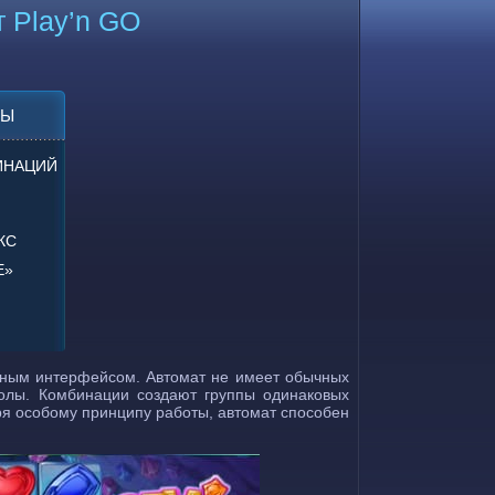
 Play’n GO
ЦЫ
ИНАЦИЙ
КС
E»
тным интерфейсом. Автомат не имеет обычных
лы. Комбинации создают группы одинаковых
ря особому принципу работы, автомат способен