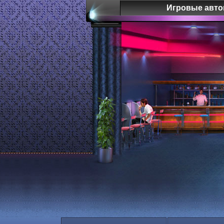
Игровые авто