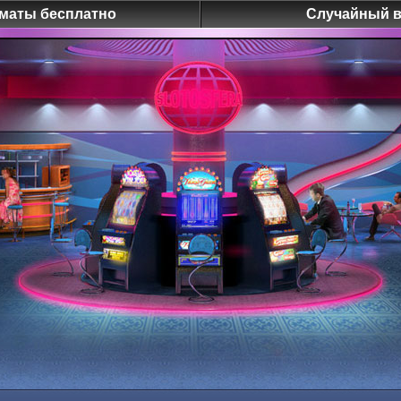
маты бесплатно
Случайный 