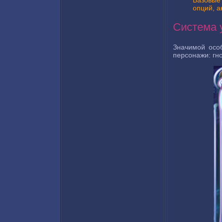
опций, 
Система 
Значимой осо
персонажи: гн