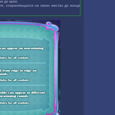
ая до края;
оля, сохраняющихся на своих местах до конца