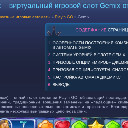
 – виртуальный игровой слот Gemix от
платные игровые автоматы
»
Play’n GO
»
Gemix
СОДЕРЖАНИЕ
СТРАНИ
ОСОБЕННОСТИ ПОСТРОЕНИЯ КОМБ
В АВТОМАТЕ GEMIX
СИСТЕМА УРОВНЕЙ В СЛОТЕ GEMIX
ПРИЗОВЫЕ ОПЦИИ «МИРОВ» ДЖЕМИ
ПРИЗОВАЯ ОПЦИЯ «CRYSTAL CHARG
НАСТРОЙКА АВТОМАТА ДЖЕМИКС
ВЫВОДЫ
кс») – онлайн слот компании Play’n GO, обладающий нестандар
линий, традиционные вращения заменены на «падающие» симво
положенных последовательно по вертикали и горизонтали. Благода
авить несколько выигрышных цепочек за спин.