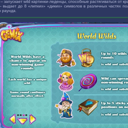
 – запускает wild картинки-леденцы, способные растягиваться от кр
– выдает до 8 «липких» «диких» символов в различных частях п
о раунда.