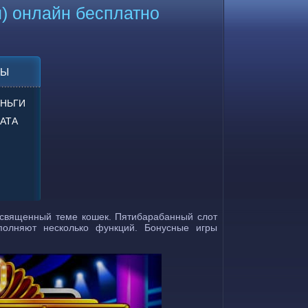
и) онлайн бесплатно
ЦЫ
ЕНЬГИ
АТА
посвященный теме кошек. Пятибарабанный слот
полняют несколько функций. Бонусные игры