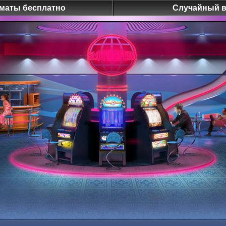
маты бесплатно
Случайный 