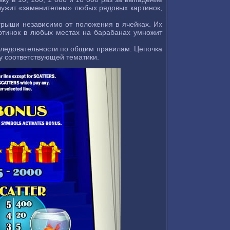
 служит «заменителем» любых рядовых картинок,
игрыши независимо от положения в ячейках. Их
артинок в любых местах на барабанах умножит
оследовательности по общим правилам. Цепочка
ру соответствующей тематики.