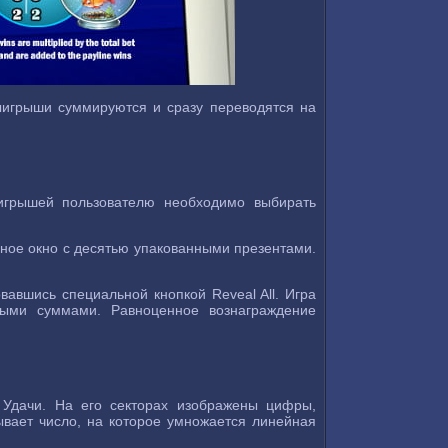
выигрыши суммируются и сразу переводятся на
игрышей пользователю необходимо выбирать
ьное окно с десятью упакованными презентами.
вавшись специальной кнопкой Reveal All. Игра
выми суммами. Равноценное вознаграждение
 Удачи. На его секторах изображены цифры,
вает число, на которое умножается линейная