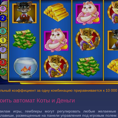
льный коэффициент за одну комбинацию приравнивается к 10 000 
оить автомат Коты и Деньги
вилам игры, гемблеры могут регулировать любые желаемые 
клавиши, размещенные на панели управления под игровым полем: