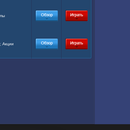
ллы
, Акции