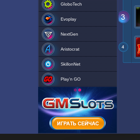
GloboTech
Evoplay
NextGen
Aristocrat
SkillonNet
Play’n GO