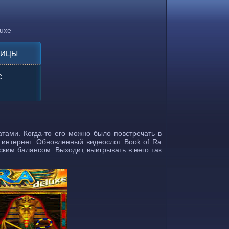
luxe
НИЦЫ
С
тами. Когда-то его можно было повстречать в
 интернет. Обновленный видеослот Book of Ra
ским балансом. Выходит, выигрывать в него так