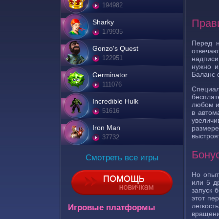
194982
Прав
Sharky
179935
Перед н
Gonzo's Quest
отвечаю
122951
надписи
нужно и
Баланс о
Germinator
111076
Специал
бесплат
Incredible Hulk
любом и
51616
в автом
увеличи
Iron Man
размере
выстроя
37732
Бону
Смотреть все игры
Но опыт
или 5 д
запуск 
этот пер
легкост
Игровые платформы
вращени