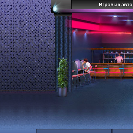
Игровые авто