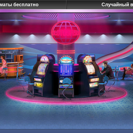
маты бесплатно
Случайный 