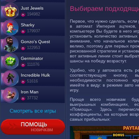
Выбираем подходящи
Just Jewels
194982
Первое, что нужно сделать, если
Sharky
в автомат Империя ацтеков,
компьютере Вы будете в него иг
179937
установить количество активных
внимание, что начальное коли
Gonzo's Quest
велико, поэтому для первых прок
122953
рискованной стратегии и установ
вот активные линии стоит выбрат
Germinator
шансы на победу возрастут.
111076
Удобно, что у автомата есть 
Incredible Hulk
соответствующую кнопку,
необходимости постоянно кр
51616
имейте в виду: в режиме авто н
игру.
Iron Man
37732
Проще всего новичкам буде
выигрышных комбинациях, е
«Помощь». Здесь перечи
Смотреть все игры
коэффициенты, на которые возра
самых прибыльных: