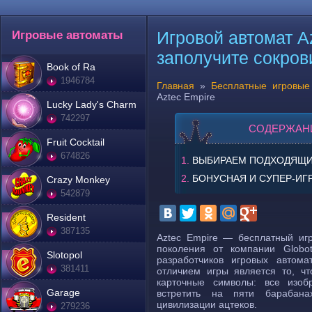
Игровой автомат A
Игровые автоматы
заполучите сокров
Book of Ra
1946784
Главная
»
Бесплатные игровые
Aztec Empire
Lucky Lady's Charm
742297
СОДЕРЖАН
Fruit Cocktail
674826
ВЫБИРАЕМ ПОДХОДЯЩИ
БОНУСНАЯ И СУПЕР-ИГ
Crazy Monkey
542879
Resident
387135
Aztec Empire — бесплатный иг
поколения от компании Globo
Slotopol
разработчиков игровых автом
381411
отличием игры является то, ч
карточные символы: все изоб
Garage
встретить на пяти барабана
цивилизации ацтеков.
279236