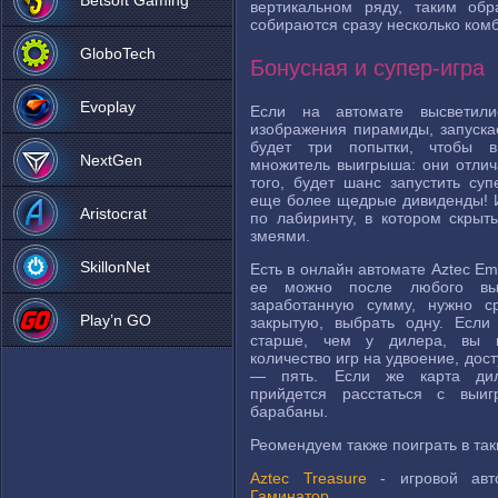
Betsoft Gaming
вертикальном ряду, таким обр
собираются сразу несколько ком
GloboTech
Бонусная и супер-игра
Evoplay
Если на автомате высветил
изображения пирамиды, запускае
будет три попытки, чтобы 
NextGen
множитель выигрыша: они отлич
того, будет шанс запустить суп
еще более щедрые дивиденды! И
Aristocrat
по лабиринту, в котором скры
змеями.
SkillonNet
Есть в онлайн автомате Aztec Emp
ее можно после любого выи
заработанную сумму, нужно с
Play’n GO
закрытую, выбрать одну. Если
старше, чем у дилера, вы п
количество игр на удвоение, дос
— пять. Если же карта дил
прийдется расстаться с выи
барабаны.
Реомендуем также поиграть в так
Aztec Treasure
- игровой авт
Гаминатор